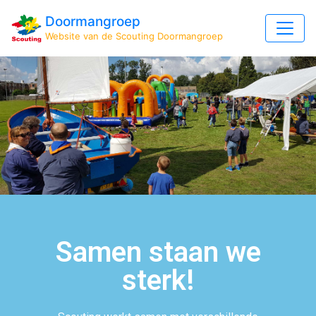
Doormangroep
Website van de Scouting Doormangroep
Samen staan we
sterk!