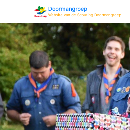
Doormangroep
Website van de Scouting Doormangroep