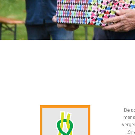
De ac
mense
vergel
Zij