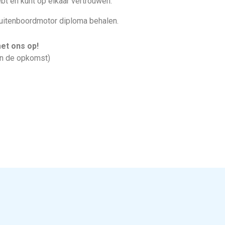
ebt en kunt op elkaar vertrouwen.
 buitenboordmotor diploma behalen.
et ons op!
n de opkomst)