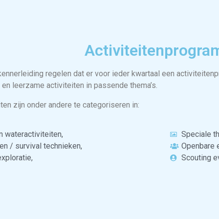
Activiteitenprogr
nnerleiding regelen dat er voor ieder kwartaal een activiteiten
 en leerzame activiteiten in passende thema’s.
iten zijn onder andere te categoriseren in:
 wateractiviteiten,
Speciale t
n / survival technieken,
Openbare 
xploratie,
Scouting 