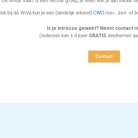
De Wilde Vaart is een hechte groep, je weet wat je aan elkaar h
ok bij de WiVa kun je een (landelijk erkend)
CWO
roei-, zeil- of
Is je intresse gewekt? Neem contact m
(Iedereen kan ± 4 keer
GRATIS
deelnemen aa
Contact