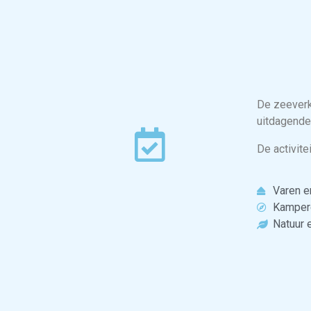
De zeeverke
uitdagende
De activite
Varen en
Kampere
Natuur e