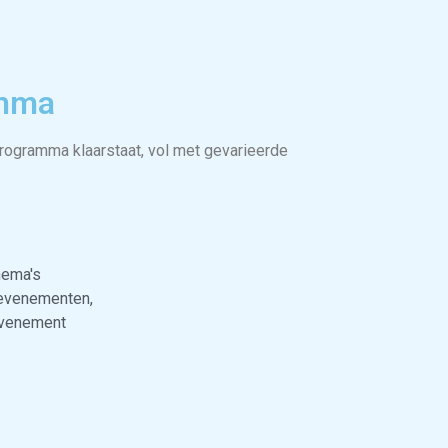
amma
programma klaarstaat, vol met gevarieerde
hema's
evenementen,
evenement