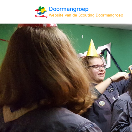
Doormangroep
Website van de Scouting Doormangroep