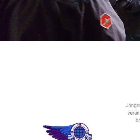
Jonger
veran
be