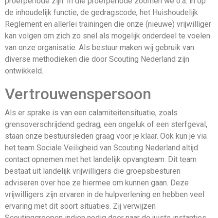
proefperiode zijn. In die proefperiode zoomen we o.a. in op
de inhoudelijk functie, de gedragscode, het Huishoudelijk
Reglement en allerlei trainingen die onze (nieuwe) vrijwilliger
kan volgen om zich zo snel als mogelijk onderdeel te voelen
van onze organisatie. Als bestuur maken wij gebruik van
diverse methodieken die door Scouting Nederland zijn
ontwikkeld.
Vertrouwenspersoon
Als er sprake is van een calamiteitensituatie, zoals
grensoverschrijdend gedrag, een ongeluk of een sterfgeval,
staan onze bestuursleden graag voor je klaar. Ook kun je via
het team Sociale Veiligheid van Scouting Nederland altijd
contact opnemen met het landelijk opvangteam. Dit team
bestaat uit landelijk vrijwilligers die groepsbesturen
adviseren over hoe ze hiermee om kunnen gaan. Deze
vrijwilligers zijn ervaren in de hulpverlening en hebben veel
ervaring met dit soort situaties. Zij verwijzen
Scoutinggroepen indien nodig door naar de juiste instanties.